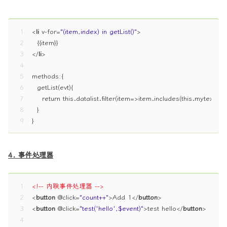
1
<
li
v-for
=
"(item,index) in getList()"
>
2
  {{item}}
3
</
li
>
4
5
methods:{ 
6
  getList(evt){ 
7
    return this.datalist.filter(item=>item.includes(this.mytext))
8
  }
9
}
4. 事件处理器
1
<!-- 内联事件处理器 -->
2
<
button
 @
click
=
"count++"
>
Add 1
</
button
>
3
<
button
 @
click
=
"test('hello',$event)"
>
test hello
</
button
>
4