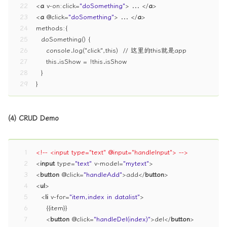
22
<
a
v-on:click
=
"doSomething"
>
 ... 
</
a
>
23
<
a
 @
click
=
"doSomething"
>
 ... 
</
a
>
24
methods:{
25
  doSomething() {
26
    console.log("click",this)  // 这里的this就是app
27
    this.isShow = !this.isShow
28
  }
29
}
(4) CRUD Demo
1
<!-- <input type="text" @input="handleInput"> -->
2
<
input
type
=
"text"
v-model
=
"mytext"
>
3
<
button
 @
click
=
"handleAdd"
>
add
</
button
>
4
<
ul
>
5
<
li
v-for
=
"item,index in datalist"
>
6
    {{item}}
7
<
button
 @
click
=
"handleDel(index)"
>
del
</
button
>