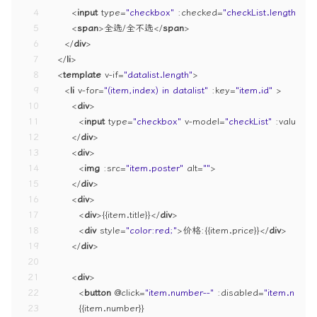
4
<
input
type
=
"checkbox"
:checked
=
"checkList.length>0 &
5
<
span
>
全选/全不选
</
span
>
6
</
div
>
7
</
li
>
8
<
template
v-if
=
"datalist.length"
>
9
<
li
v-for
=
"(item,index) in datalist"
:key
=
"item.id"
 >
10
<
div
>
11
<
input
type
=
"checkbox"
v-model
=
"checkList"
:value
=
"i
12
</
div
>
13
<
div
>
14
<
img
:src
=
"item.poster"
alt
=
""
>
15
</
div
>
16
<
div
>
17
<
div
>
{{item.title}}
</
div
>
18
<
div
style
=
"color:red;"
>
价格:{{item.price}}
</
div
>
19
</
div
>
20
21
<
div
>
22
<
button
 @
click
=
"item.number--"
:disabled
=
"item.numb
23
        {{item.number}}