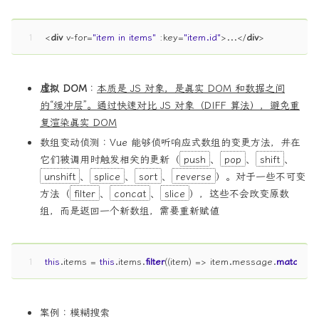
1
<
div
v-for
=
"item in items"
:key
=
"item.id"
>
...
</
div
>
虚拟 DOM
：
本质是 JS 对象，是真实 DOM 和数据之间
的“缓冲层”。通过快速对比 JS 对象（DIFF 算法），避免重
复渲染真实 DOM
数组变动侦测：Vue 能够侦听响应式数组的变更方法，并在
它们被调用时触发相关的更新（
push
、
pop
、
shift
、
unshift
、
splice
、
sort
、
reverse
）。对于一些不可变
方法（
filter
、
concat
、
slice
），这些不会改变原数
组，而是返回一个新数组，需要重新赋值
1
this
.
items
 = 
this
.
items
.
filter
(
(
item
) =>
 item.
message
.
match
(
/F
案例：模糊搜索