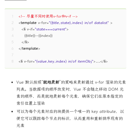
1
<!-- 尽量不同时使用v-for和v-if -->
2
<
template
v-for
=
"({title,state},index) in/of datalist"
 >
3
<
li
v-if
=
"state===current"
>
4
    {{title}}--{{index}}
5
</
li
>
6
</
template
>
7
8
<
li
v-for
=
"(value,key,index) in/of itemObj"
>
...
</
li
>
Vue 默认按照“
就地更新
”的策略来更新通过 v-for 渲染的元素
列表。当数据项的顺序改变时，Vue 不会随之移动 DOM 元
素的顺序，而是就地更新每个元素，确保它们在原本指定的
索引位置上渲染
可以为每个元素对应的块提供一个唯一的 key attribute，以
便它可以跟踪每个节点的标识，从而重用和重新排序现有的
元素