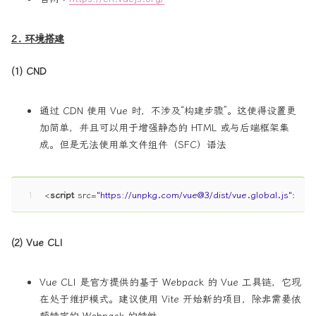
2. 环境搭建
(1) CND
通过 CDN 使用 Vue 时，不涉及“构建步骤”。这使得设置更
加简单，并且可以用于增强静态的 HTML 或与后端框架集
成。但是无法使用单文件组件（SFC）语法
1
<
script
src
=
"https://unpkg.com/vue@3/dist/vue.global.js"
>
</
sc
(2) Vue CLI
Vue CLI 是官方提供的基于 Webpack 的 Vue 工具链，它现
在处于维护模式。建议使用 Vite 开始新的项目，除非需要依
赖特定的 Webpack 的特性