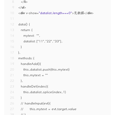
8
</
li
>
9
</
ul
>
10
<
div
v-show
=
"datalist.length===0"
>
无数据
</
div
>
11
12
data() {
13
  return {
14
    mytext: "",
15
    datalist:["11","22","33"],
16
  }
17
},
18
methods:{
19
  handleAdd(){
20
    this.datalist.push(this.mytext)
21
    this.mytext = ""
22
  },
23
  handleDel(index){
24
    this.datalist.splice(index,1)
25
  }
26
  // handleInput(evt){
27
  //     this.mytext = evt.target.value
28
  // }