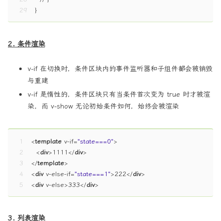
29
}
2. 条件渲染
v-if 在切换时，条件区块内的事件监听器和子组件都会被销毁
与重建
v-if 是惰性的，条件区块只有当条件首次变为 true 时才被渲
染，而 v-show 无论初始条件如何，始终会被渲染
1
<
template
v-if
=
"state===0"
>
2
<
div
>
1111
</
div
>
3
</
template
>
4
<
div
v-else-if
=
"state===1"
>
222
</
div
>
5
<
div
v-else
>
333
</
div
>
3. 列表渲染