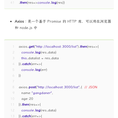
41
.
then
(
res
=>
console
.
log
(res))
Axios
：是一个基于 Promise 的 HTTP 库，可以用在浏览器
和 node.js 中
1
axios.
get
(
"http://localhost:3000/list"
).
then
(
res
=>
{
2
console
.
log
(res.
data
)
3
this
.
datalist
 = res.
data
4
}).
catch
(
err
=>
{
5
console
.
log
(err)
6
})
7
8
axios.
post
(
"http://localhost:3000/list"
,{  
// JSON
9
name
:
"gangdaner"
,
10
age
:
20
11
}).
then
(
res
=>
{
12
console
.
log
(res.
data
)
13
}).
catch
(
err
=>
{