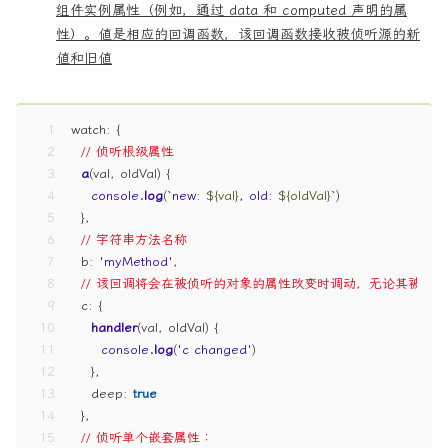
组件实例属性（例如，通过 data 和 computed 声明的属
性）。值是相应的回调函数，该回调函数接收被侦听源的新
值和旧值
1
watch
: { 
2
// 侦听根级属性 
3
a
(
val, oldVal
) { 
4
console
.
log
(
`new: 
${val}
, old: 
${oldVal}
`
)
5
  }, 
6
// 字符串方法名称 
7
b
: 
'myMethod'
, 
8
// 该回调将会在被侦听的对象的属性改变时调动，无论其被嵌
9
c
: { 
10
handler
(
val, oldVal
) { 
11
console
.
log
(
'c changed'
)
12
    }, 
13
deep
: 
true
14
  }, 
15
// 侦听单个嵌套属性：