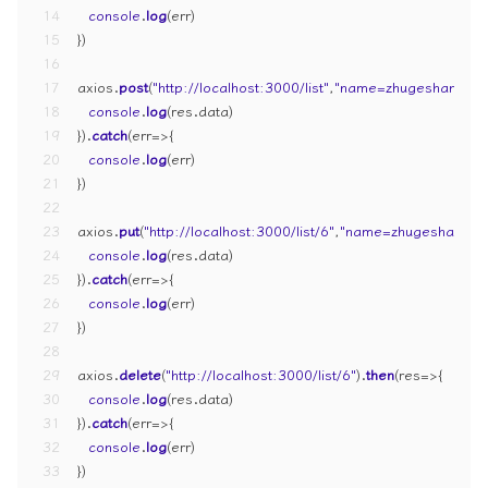
14
console
.
log
(err)
15
})
16
17
axios.
post
(
"http://localhost:3000/list"
,
"name=zhugeshanzhe
18
console
.
log
(res.
data
)
19
}).
catch
(
err
=>
{
20
console
.
log
(err)
21
})
22
23
axios.
put
(
"http://localhost:3000/list/6"
,
"name=zhugeshanzhe
24
console
.
log
(res.
data
)
25
}).
catch
(
err
=>
{
26
console
.
log
(err)
27
})
28
29
axios.
delete
(
"http://localhost:3000/list/6"
).
then
(
res
=>
{
30
console
.
log
(res.
data
)
31
}).
catch
(
err
=>
{
32
console
.
log
(err)
33
})