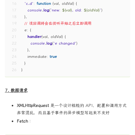
16
'c.d'
: 
function
 (
val, oldVal
) { 
17
console
.
log
(
`new: 
${val}
, old: 
${oldVal}
`
)
18
  }, 
19
// 该回调将会在侦听开始之后立即调用 
20
e
: { 
21
handler
(
val, oldVal
) { 
22
console
.
log
(
'e changed'
)
23
    }, 
24
immediate
: 
true
25
  }
26
} 
7. 数据请求
XMLHttpRequest
是一个设计粗糙的 API，配置和调用方式
非常混乱，而且基于事件的异步模型写起来不友好
Fetch
：