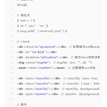
2
{{msg}}
3
4
// 表达式
5
{{ num + 1 }}
6
{{ ok ? 'yes' : 'no' }}
7
{{ msg.split(' ').reverse().join('') }}
8
9
// v-bind
10
<
div
v-bind:id
=
"dynamicId"
>
</
div
>
  // 如果值为null或undef
11
<
div
:id
=
"`list-${id}`"
>
</
div
>
12
<
div
:disabled
=
"isDisabled"
>
</
div
>
  // 值为false则取消禁用
13
<
img
v-bind
=
"imgAttr"
>
  // imgAttr: {src: "", alt: ""}
14
<
span
v-html
=
"rawHtml"
>
</
span
>
  // 注意避免xss攻击
15
16
<
div
:class
=
"classObj"
>
</
div
>
  // classObj: {aaa: true, 'bbb-
17
<
div
:class
=
"classArr"
>
</
div
>
  // classArr: ['aaa', 'bbb-1']
18
<
div
:style
=
"styleObj"
>
</
div
>
  // styleObj: {backgroundColor:
19
<
div
:style
=
"styleArr"
>
</
div
>
  // styleArr: [{backgroundColor:
20
21
// 指令