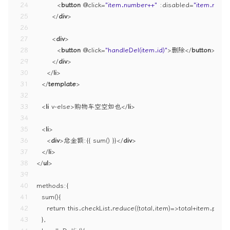
24
<
button
 @
click
=
"item.number++"
:disabled
=
"item.numbe
25
</
div
>
26
27
<
div
>
28
<
button
 @
click
=
"handleDel(item.id)"
>
删除
</
button
>
29
</
div
>
30
</
li
>
31
</
template
>
32
33
<
li
v-else
>
购物车空空如也
</
li
>
34
35
<
li
>
36
<
div
>
总金额:{{ sum() }}
</
div
>
37
</
li
>
38
</
ul
>
39
40
methods:{
41
  sum(){
42
    return this.checkList.reduce((total,item)=>total+item.pric
43
  },