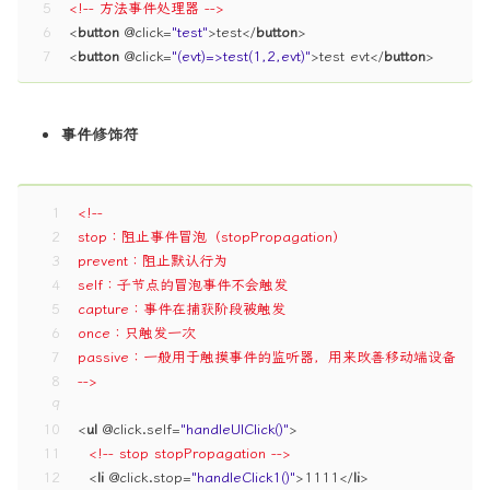
5
<!-- 方法事件处理器 -->
6
<
button
 @
click
=
"test"
>
test
</
button
>
7
<
button
 @
click
=
"(evt)=>test(1,2,evt)"
>
test evt
</
button
>
事件修饰符
1
<!--
2
stop：阻止事件冒泡（stopPropagation）
3
prevent：阻止默认行为
4
self：子节点的冒泡事件不会触发
5
capture：事件在捕获阶段被触发
6
once：只触发一次
7
passive：一般用于触摸事件的监听器，用来改善移动端设备的滚
8
-->
9
10
<
ul
 @
click.self
=
"handleUlClick()"
>
11
<!-- stop stopPropagation -->
12
<
li
 @
click.stop
=
"handleClick1()"
>
1111
</
li
>