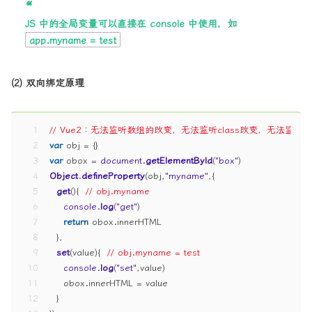
JS 中的全局变量可以直接在 console 中使用，如
app.myname = test
(2) 双向绑定原理
1
// Vue2：无法监听数组的改变，无法监听class改变，无法监听Ma
2
var
 obj = {}
3
var
 obox = 
document
.
getElementById
(
"box"
)
4
Object
.
defineProperty
(obj,
"myname"
,{
5
get
(
){  
// obj.myname
6
console
.
log
(
"get"
)
7
return
 obox.
innerHTML
8
  },
9
set
(
value
){  
// obj.myname = test
10
console
.
log
(
"set"
,value)
11
    obox.
innerHTML
 = value
12
  }