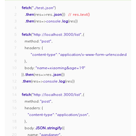
1
fetch
(
"./test.json"
)
2
  .
then
(
res
=>
res.
json
())  
// res.text()
3
  .
then
(
res
=>
console
.
log
(res))
4
5
fetch
(
"http://localhost:3000/list"
,{
6
method
:
"post"
,
7
headers
:{
8
"content-type"
:
"application/x-www-form-urlencoded"
,
9
  },
10
body
:
"name=xiaoming&age=19"
11
}).
then
(
res
=>
res.
json
())
12
.
then
(
res
=>
console
.
log
(res))
13
14
fetch
(
"http://localhost:3000/list"
,{
15
method
:
"post"
,
16
headers
:{
17
"content-type"
:
"application/json"
,
18
  },
19
body
:
JSON
.
stringify
({
20
name
:
"gandaner"
,