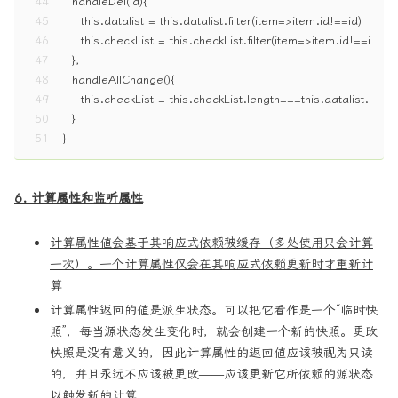
44
  handleDel(id){
45
    this.datalist = this.datalist.filter(item=>item.id!==id)
46
    this.checkList = this.checkList.filter(item=>item.id!==id)
47
  },
48
  handleAllChange(){
49
    this.checkList = this.checkList.length===this.datalist.length
50
  }
51
}
6. 计算属性和监听属性
计算属性值会基于其响应式依赖被缓存（多处使用只会计算
一次）。一个计算属性仅会在其响应式依赖更新时才重新计
算
计算属性返回的值是派生状态。可以把它看作是一个“临时快
照”，每当源状态发生变化时，就会创建一个新的快照。更改
快照是没有意义的，因此计算属性的返回值应该被视为只读
的，并且永远不应该被更改——应该更新它所依赖的源状态
以触发新的计算