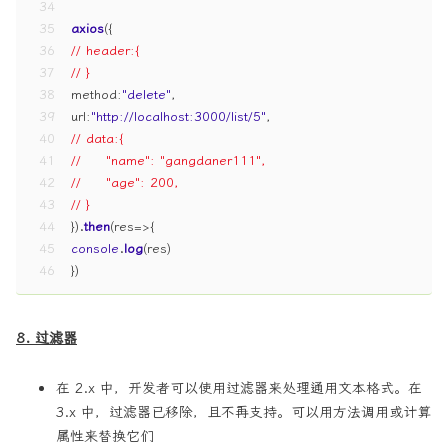
34
35
axios
({
36
// header:{
37
// }
38
method
:
"delete"
,
39
url
:
"http://localhost:3000/list/5"
,
40
// data:{
41
//     "name": "gangdaner111",
42
//     "age": 200,
43
// }
44
}).
then
(
res
=>
{
45
console
.
log
(res)
46
})
8. 过滤器
在 2.x 中，开发者可以使用过滤器来处理通用文本格式。在
3.x 中，过滤器已移除，且不再支持。可以用方法调用或计算
属性来替换它们