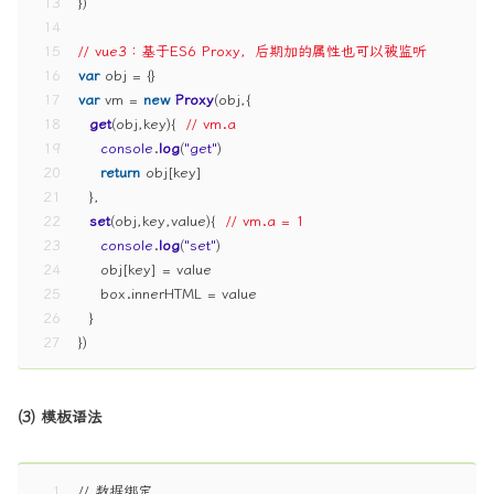
13
})
14
15
// vue3：基于ES6 Proxy，后期加的属性也可以被监听
16
var
 obj = {}
17
var
 vm = 
new
Proxy
(obj,{
18
get
(
obj,key
){  
// vm.a
19
console
.
log
(
"get"
)
20
return
 obj[key]
21
  },
22
set
(
obj,key,value
){  
// vm.a = 1
23
console
.
log
(
"set"
)
24
    obj[key] = value
25
    box.
innerHTML
 = value
26
  }
27
})
(3) 模板语法
1
// 数据绑定