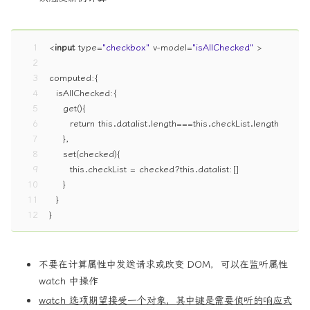
1
<
input
type
=
"checkbox"
v-model
=
"isAllChecked"
 >
2
3
computed:{ 
4
  isAllChecked:{ 
5
    get(){ 
6
      return this.datalist.length===this.checkList.length
7
    }, 
8
    set(checked){ 
9
      this.checkList = checked?this.datalist:[]
10
    }
11
  }
12
}
不要在计算属性中发送请求或改变 DOM，可以在监听属性
watch 中操作
watch 选项期望接受一个对象，其中键是需要侦听的响应式