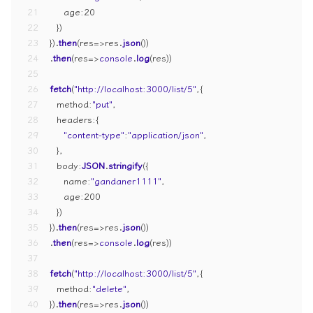
21
age
:
20
22
  })
23
}).
then
(
res
=>
res.
json
())
24
.
then
(
res
=>
console
.
log
(res))
25
26
fetch
(
"http://localhost:3000/list/5"
,{
27
method
:
"put"
,
28
headers
:{
29
"content-type"
:
"application/json"
,
30
  },
31
body
:
JSON
.
stringify
({
32
name
:
"gandaner1111"
,
33
age
:
200
34
  })
35
}).
then
(
res
=>
res.
json
())
36
.
then
(
res
=>
console
.
log
(res))
37
38
fetch
(
"http://localhost:3000/list/5"
,{
39
method
:
"delete"
,
40
}).
then
(
res
=>
res.
json
())