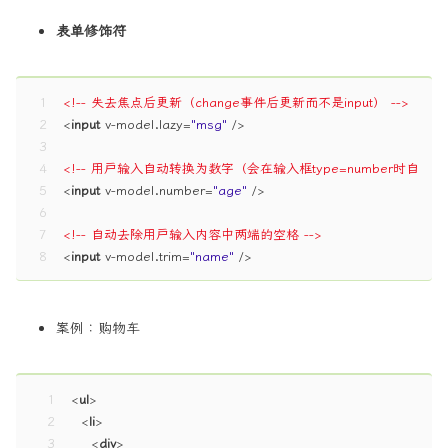
表单修饰符
1
<!-- 失去焦点后更新（change事件后更新而不是input） -->
2
<
input
v-model.lazy
=
"msg"
 />
3
4
<!-- 用户输入自动转换为数字（会在输入框type=number时自动启用
5
<
input
v-model.number
=
"age"
 />
6
7
<!-- 自动去除用户输入内容中两端的空格 -->
8
<
input
v-model.trim
=
"name"
 />
案例：购物车
1
<
ul
>
2
<
li
>
3
<
div
>