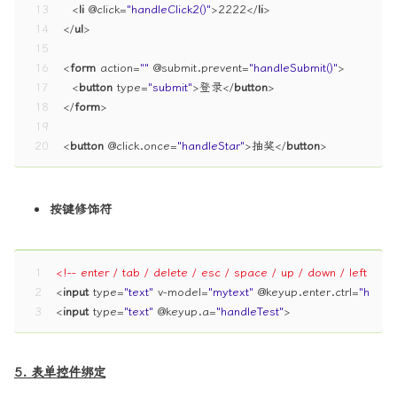
13
<
li
 @
click
=
"handleClick2()"
>
2222
</
li
>
14
</
ul
>
15
16
<
form
action
=
""
 @
submit.prevent
=
"handleSubmit()"
>
17
<
button
type
=
"submit"
>
登录
</
button
>
18
</
form
>
19
20
<
button
 @
click.once
=
"handleStar"
>
抽奖
</
button
>
按键修饰符
1
<!-- enter / tab / delete / esc / space / up / down / left / rig
2
<
input
type
=
"text"
v-model
=
"mytext"
 @
keyup.enter.ctrl
=
"handl
3
<
input
type
=
"text"
 @
keyup.a
=
"handleTest"
>
5. 表单控件绑定