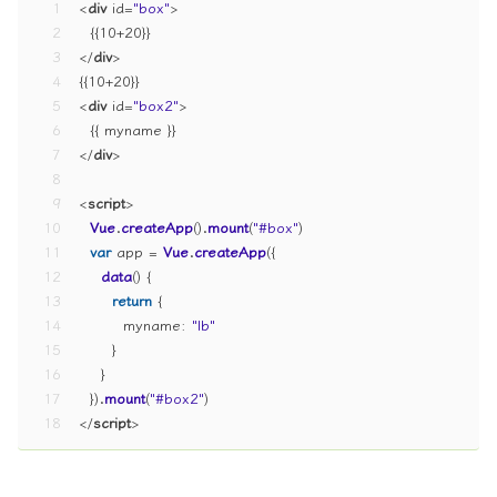
1
<
div
id
=
"box"
>
2
  {{10+20}}
3
</
div
>
4
{{10+20}}
5
<
div
id
=
"box2"
>
6
  {{ myname }}
7
</
div
>
8
9
<
script
>
10
Vue
.
createApp
().
mount
(
"#box"
)
11
var
 app = 
Vue
.
createApp
({
12
data
(
) {
13
return
 {
14
myname
: 
"lb"
15
      }
16
    }
17
  }).
mount
(
"#box2"
)
18
</
script
>