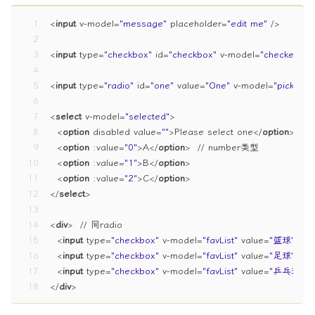
1
<
input
v-model
=
"message"
placeholder
=
"edit me"
 />
2
3
<
input
type
=
"checkbox"
id
=
"checkbox"
v-model
=
"checked"
 /
4
5
<
input
type
=
"radio"
id
=
"one"
value
=
"One"
v-model
=
"picked"
 
6
7
<
select
v-model
=
"selected"
>
8
<
option
disabled
value
=
""
>
Please select one
</
option
>
9
<
option
:value
=
"0"
>
A
</
option
>
  // number类型
10
<
option
:value
=
"1"
>
B
</
option
>
11
<
option
:value
=
"2"
>
C
</
option
>
12
</
select
>
13
14
<
div
>
  // 同radio
15
<
input
type
=
"checkbox"
v-model
=
"favList"
value
=
"篮球"
>
篮
16
<
input
type
=
"checkbox"
v-model
=
"favList"
value
=
"足球"
>
足
17
<
input
type
=
"checkbox"
v-model
=
"favList"
value
=
"乒乓球"
>
18
</
div
>